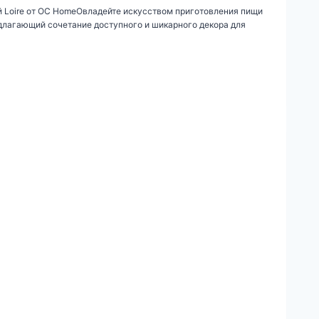
й Loire от OC HomeОвладейте искусством приготовления пищи
длагающий сочетание доступного и шикарного декора для