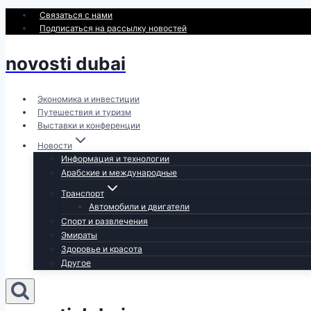
Перейти
Связаться с нами
к
Подписаться на рассылку новостей
содержимому
novosti dubai
Экономика и инвестиции
Путешествия и туризм
Выставки и конференции
Новости
Информация и технологии
Арабские и международные
Транспорт
Автомобили и двигатели
Спорт и развлечения
Эмираты
Здоровье и красота
Другое