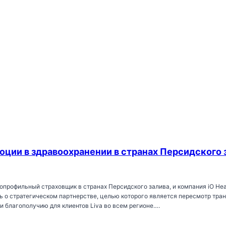
олюции в здравоохранении в странах Персидского 
опрофильный страховщик в странах Персидского залива, и компания iO He
ть о стратегическом партнерстве, целью которого является пересмотр тр
и благополучию для клиентов Liva во всем регионе….