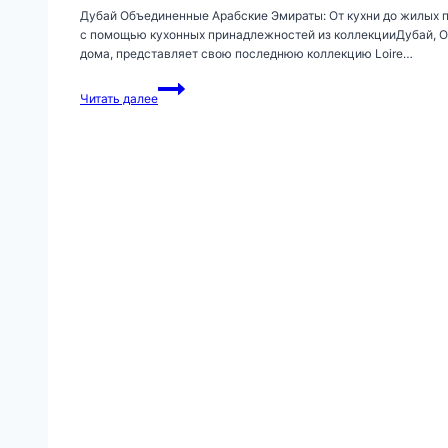
Дубай Объединенные Арабские Эмираты: От кухни до жилых п
с помощью кухонных принадлежностей из коллекцииДубай, О
дома, представляет свою последнюю коллекцию Loire…
От
Читать далее
кухни
до
гостиной
—
сделайте
заявление
в
каждом
уголке
вашего
дома
с
помощью
коллекции
Loire
от
OC
Home